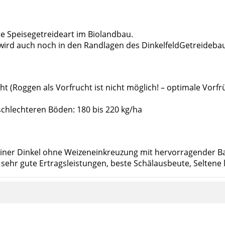
te Speisegetreideart im Biolandbau.
 wird auch noch in den Randlagen des DinkelfeldGetreidebaue
cht (Roggen als Vorfrucht ist nicht möglich! – optimale Vorf
 schlechteren Böden: 180 bis 220 kg/ha
reiner Dinkel ohne Weizeneinkreuzung mit hervorragender B
hr gute Ertragsleistungen, beste Schälausbeute, Seltene la